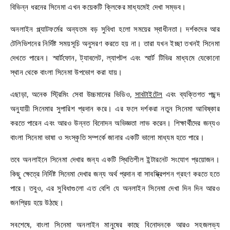
বিভিন্ন ধরনের সিনেমা এখন কয়েকটি ক্লিকের মাধ্যমেই দেখা সম্ভব।
অনলাইন প্ল্যাটফর্মের অন্যতম বড় সুবিধা হলো সময়ের স্বাধীনতা। দর্শকদের আর
টেলিভিশনের নির্দিষ্ট সময়সূচি অনুসরণ করতে হয় না। তারা যখন ইচ্ছা তখনই সিনেমা
দেখতে পারেন। স্মার্টফোন, ট্যাবলেট, ল্যাপটপ এবং স্মার্ট টিভির মাধ্যমে যেকোনো
স্থান থেকে বাংলা সিনেমা উপভোগ করা যায়।
এছাড়া, অনেক স্ট্রিমিং সেবা উচ্চমানের ভিডিও,
সাবটাইটেল
এবং ব্যক্তিগত পছন্দ
অনুযায়ী সিনেমার সুপারিশ প্রদান করে। এর ফলে দর্শকরা নতুন সিনেমা আবিষ্কার
করতে পারেন এবং আরও উন্নত বিনোদন অভিজ্ঞতা লাভ করেন। শিক্ষার্থীদের জন্যও
বাংলা সিনেমা ভাষা ও সংস্কৃতি সম্পর্কে জানার একটি ভালো মাধ্যম হতে পারে।
তবে অনলাইনে সিনেমা দেখার জন্য একটি স্থিতিশীল ইন্টারনেট সংযোগ প্রয়োজন।
কিছু ক্ষেত্রে নির্দিষ্ট সিনেমা দেখার জন্য অর্থ প্রদান বা সাবস্ক্রিপশন গ্রহণ করতে হতে
পারে। তবুও, এর সুবিধাগুলো এত বেশি যে অনলাইন সিনেমা দেখা দিন দিন আরও
জনপ্রিয় হয়ে উঠছে।
সবশেষে, বাংলা সিনেমা অনলাইন মানুষের কাছে বিনোদনকে আরও সহজলভ্য